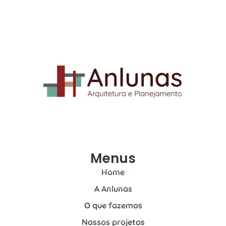
Menus
Home
A Anlunas
O que fazemos
Nossos projetos