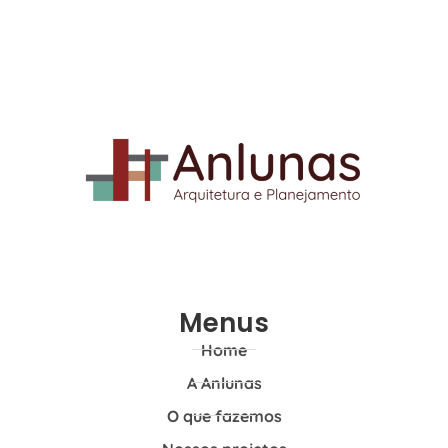
Menus
Home
A Anlunas
O que fazemos